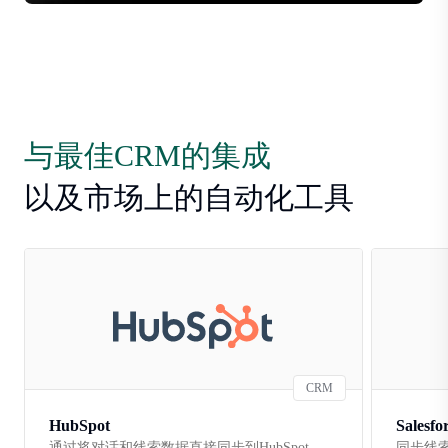
与最佳CRM的集成
以及市场上的自动化工具
CRM
HubSpot
Salesfo
通过将对话和线索数据直接同步到HubSpot
同步线索