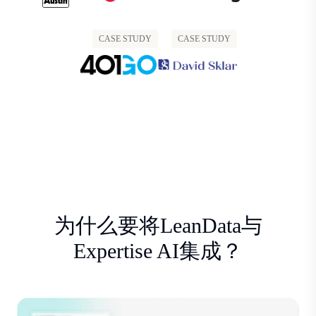
CASE STUDY
CASE STUDY
为什么要将LeanData与
Expertise AI集成？