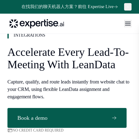
在找我们的聊天机器人方案？
前往 Expertise Live
INTEGRATIONS
Accelerate Every Lead-To-
Meeting With LeanData
Capture, qualify, and route leads instantly from website chat to
your CRM, using flexible LeanData assignment and
engagement flows.
Book a demo
NO CREDIT CARD REQUIRED